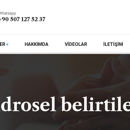
Whatsapp
+90 507 127 52 37
ER
HAKKIMDA
VİDEOLAR
İLETİŞİM
drosel belirtil